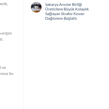
enik,
Sakarya Arıcılar Birliği
Üreticilere Büyük Kolaylık
Sağlayan Strafor Kovan
Dağıtımını Başlattı
a erişim
i.
l ve
nımız Sn.