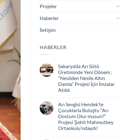
Projeler
Haberler
İletişim
HABERLER
Sakarya’da Arı Sütü
Üretiminde Yeni Dönem ;
“Nesilden Nesile Altın
Damla” Projesi İçin İmzalar
Atıldı
Arı Sevgisi Hendek’te
Çocuklarla Buluştu “Arı
Dostum Olur musun?”
Projesi Şehit Mahmutbey
Ortaokulu’ndaydı!