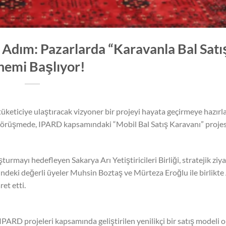
i Adım: Pazarlarda “Karavanla Bal Satı
emi Başlıyor!
n tüketiciye ulaştıracak vizyoner bir projeyi hayata geçirmeye hazırl
n görüşmede, IPARD kapsamındaki “Mobil Bal Satış Karavanı” proje
rmayı hedefleyen Sakarya Arı Yetiştiricileri Birliği, stratejik ziya
rindeki değerli üyeler Muhsin Boztaş ve Mürteza Eroğlu ile birlikte 
et etti.
PARD projeleri kapsamında geliştirilen yenilikçi bir satış modeli 