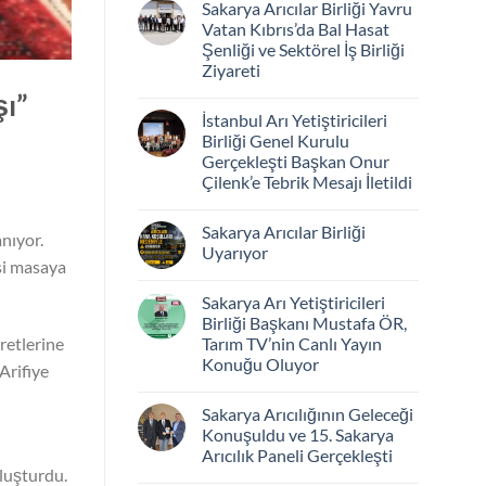
Sakarya Arıcılar Birliği Yavru
Vatan Kıbrıs’da Bal Hasat
Şenliği ve Sektörel İş Birliği
Ziyareti
şı”
İstanbul Arı Yetiştiricileri
Birliği Genel Kurulu
Gerçekleşti Başkan Onur
Çilenk’e Tebrik Mesajı İletildi
Sakarya Arıcılar Birliği
anıyor.
Uyarıyor
si masaya
Sakarya Arı Yetiştiricileri
Birliği Başkanı Mustafa ÖR,
Tarım TV’nin Canlı Yayın
retlerine
Konuğu Oluyor
Arifiye
Sakarya Arıcılığının Geleceği
Konuşuldu ve 15. Sakarya
Arıcılık Paneli Gerçekleşti
oluşturdu.