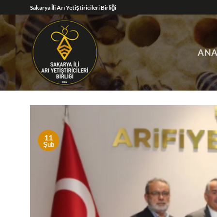
İçeriğe
Sakarya İli Arı Yetiştiricileri Birliği
atla
ANA
11
Şub