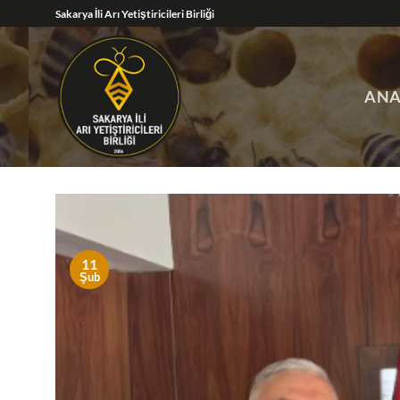
İçeriğe
Sakarya İli Arı Yetiştiricileri Birliği
atla
ANA
11
Şub