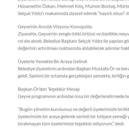
Hüsamettin Özkan, Mehmet Kılıç, Muhsin Boztaş, Mürteza
Selçuk Yıldız’ı makamında ziyaret ederek “hayırlı olsun” dil
Geyve’nin Arıcılık Vizyonu Konuşuldu
Ziyarette, Geyve’nin zengin bitki örtüsü ve özellikle mey
rol ele alındı. Belediye Başkanı Selçuk Yıldız ile yapılan
değerinin artırılması noktasında atılabilecek adımlar hak
Üyelerle Yemekte Bir Araya Gelindi
Belediye ziyaretinin ardından Başkan Mustafa Ör ve be
geldi. Samimi bir ortamda gerçekleşen yemekte, birliğin ge
Başkan Ör’den Teşekkür Mesajı
Geyve programının ardından kısa bir değerlendirmede b
“Bugün yönetim kurulumuz ve değerli üyelerimizle birlikt
üyelerimizle bir araya gelerek verimli bir istişare yemeği 
bırakmayan tüm üyelerimize teşekkür ediyorum,” dedi.