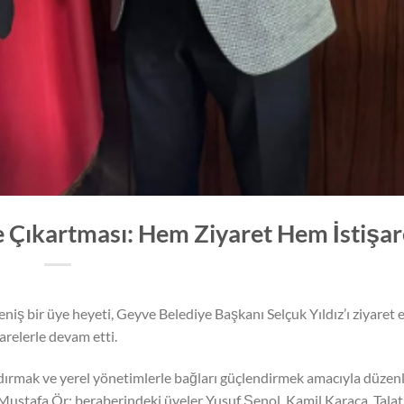
e Çıkartması: Hem Ziyaret Hem İstişar
eniş bir üye heyeti, Geyve Belediye Başkanı Selçuk Yıldız’ı ziyaret e
arelerle devam etti.
landırmak ve yerel yönetimlerle bağları güçlendirmek amacıyla düze
ı Mustafa Ör; beraberindeki üyeler Yusuf Şenol, Kamil Karaca, Tala