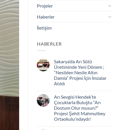
Projeler
Haberler
İletişim
HABERLER
Sakarya’da Arı Sütü
Üretiminde Yeni Dönem ;
“Nesilden Nesile Altın
Damla” Projesi İçin İmzalar
Atıldı
Arı Sevgisi Hendek’te
Çocuklarla Buluştu “Arı
Dostum Olur musun?”
Projesi Şehit Mahmutbey
Ortaokulu’ndaydı!