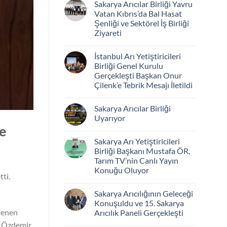
Sakarya Arıcılar Birliği Yavru
Vatan Kıbrıs’da Bal Hasat
Şenliği ve Sektörel İş Birliği
Ziyareti
İstanbul Arı Yetiştiricileri
Birliği Genel Kurulu
Gerçekleşti Başkan Onur
Çilenk’e Tebrik Mesajı İletildi
Sakarya Arıcılar Birliği
Uyarıyor
e
Sakarya Arı Yetiştiricileri
Birliği Başkanı Mustafa ÖR,
Tarım TV’nin Canlı Yayın
Konuğu Oluyor
tti.
Sakarya Arıcılığının Geleceği
Konuşuldu ve 15. Sakarya
nlenen
Arıcılık Paneli Gerçekleşti
t Özdemir,