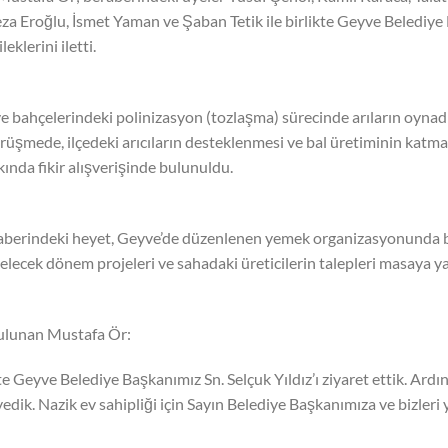
 Eroğlu, İsmet Yaman ve Şaban Tetik ile birlikte Geyve Belediye
eklerini iletti.
ve bahçelerindeki polinizasyon (tozlaşma) sürecinde arıların oynadı
 görüşmede, ilçedeki arıcıların desteklenmesi ve bal üretiminin katma
kında fikir alışverişinde bulunuldu.
raberindeki heyet, Geyve’de düzenlenen yemek organizasyonunda b
lecek dönem projeleri ve sahadaki üreticilerin talepleri masaya yat
ulunan Mustafa Ör:
e Geyve Belediye Başkanımız Sn. Selçuk Yıldız’ı ziyaret ettik. Ardı
yedik. Nazik ev sahipliği için Sayın Belediye Başkanımıza ve bizleri 