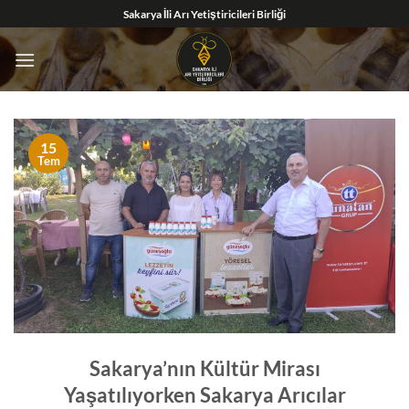
İçeriğe
Sakarya İli Arı Yetiştiricileri Birliği
atla
15
Tem
Sakarya’nın Kültür Mirası
Yaşatılıyorken Sakarya Arıcılar