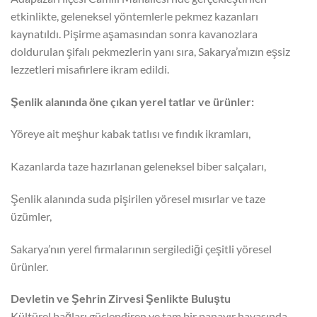
etkinlikte, geleneksel yöntemlerle pekmez kazanları
kaynatıldı. Pişirme aşamasından sonra kavanozlara
doldurulan şifalı pekmezlerin yanı sıra, Sakarya’mızın eşsiz
lezzetleri misafirlere ikram edildi.
Şenlik alanında öne çıkan yerel tatlar ve ürünler:
Yöreye ait meşhur kabak tatlısı ve fındık ikramları,
Kazanlarda taze hazırlanan geleneksel biber salçaları,
Şenlik alanında suda pişirilen yöresel mısırlar ve taze
üzümler,
Sakarya’nın yerel firmalarının sergilediği çeşitli yöresel
ürünler.
Devletin ve Şehrin Zirvesi Şenlikte Buluştu
Kültürel bağları güçlendiren ve tam bir panayır havasında