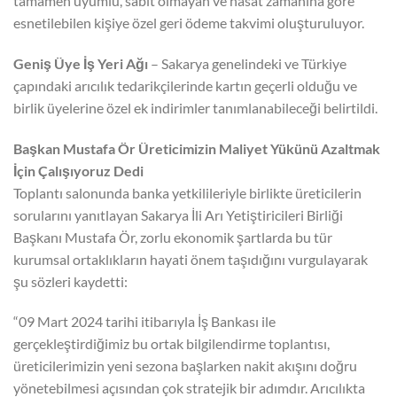
tamamen uyumlu, sabit olmayan ve hasat zamanına göre
esnetilebilen kişiye özel geri ödeme takvimi oluşturuluyor.
Geniş Üye İş Yeri Ağı
– Sakarya genelindeki ve Türkiye
çapındaki arıcılık tedarikçilerinde kartın geçerli olduğu ve
birlik üyelerine özel ek indirimler tanımlanabileceği belirtildi.
Başkan Mustafa Ör Üreticimizin Maliyet Yükünü Azaltmak
İçin Çalışıyoruz Dedi
Toplantı salonunda banka yetkilileriyle birlikte üreticilerin
sorularını yanıtlayan Sakarya İli Arı Yetiştiricileri Birliği
Başkanı Mustafa Ör, zorlu ekonomik şartlarda bu tür
kurumsal ortaklıkların hayati önem taşıdığını vurgulayarak
şu sözleri kaydetti:
“09 Mart 2024 tarihi itibarıyla İş Bankası ile
gerçekleştirdiğimiz bu ortak bilgilendirme toplantısı,
üreticilerimizin yeni sezona başlarken nakit akışını doğru
yönetebilmesi açısından çok stratejik bir adımdır. Arıcılıkta