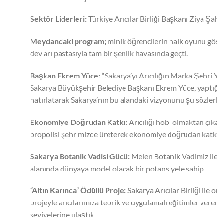
Sektör Liderleri:
Türkiye Arıcılar Birliği Başkanı Ziya Şah
Meydandaki program;
minik öğrencilerin halk oyunu göst
dev arı pastasıyla tam bir şenlik havasında geçti.
Başkan Ekrem Yüce:
“Sakarya’yı Arıcılığın Marka Şehri 
Sakarya Büyükşehir Belediye Başkanı Ekrem Yüce, yaptığı
hatırlatarak Sakarya’nın bu alandaki vizyonunu şu sözlerl
Ekonomiye Doğrudan Katkı:
Arıcılığı hobi olmaktan çıka
propolisi şehrimizde üreterek ekonomiye doğrudan katkı
Sakarya Botanik Vadisi Gücü:
Melen Botanik Vadimiz ile a
alanında dünyaya model olacak bir potansiyele sahip.
“Altın Karınca” Ödüllü Proje:
Sakarya Arıcılar Birliği ile 
projeyle arıcılarımıza teorik ve uygulamalı eğitimler verer
seviyelerine ulaştık.