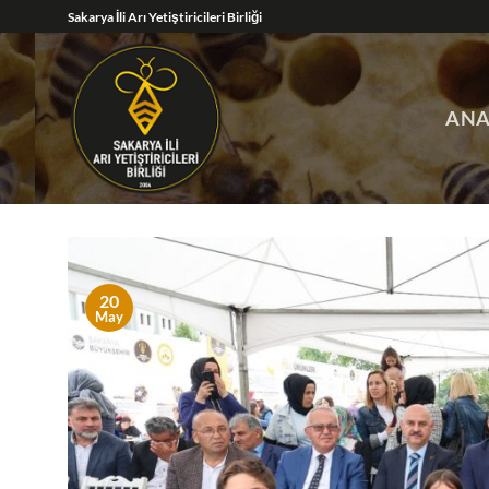
İçeriğe
Sakarya İli Arı Yetiştiricileri Birliği
atla
ANA
20
May