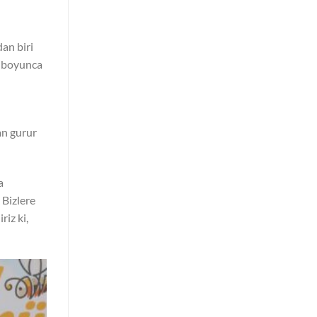
an biri
y boyunca
an gurur
a
 Bizlere
iz ki,