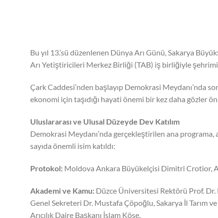
Bu yıl 13.’sü düzenlenen Dünya Arı Günü, Sakarya Büyükşeh
Arı Yetiştiricileri Merkez Birliği (TAB) iş birliğiyle şehr
Çark Caddesi’nden başlayıp Demokrasi Meydanı’nda son bu
ekonomi için taşıdığı hayati önemi bir kez daha gözler ön
Uluslararası ve Ulusal Düzeyde Dev Katılım
Demokrasi Meydanı’nda gerçekleştirilen ana programa, arı
sayıda önemli isim katıldı:
Protokol:
Moldova Ankara Büyükelçisi Dimitri Crotior, AK
Akademi ve Kamu:
Düzce Üniversitesi Rektörü Prof. Dr.
Genel Sekreteri Dr. Mustafa Çöpoğlu, Sakarya İl Tarım 
Arıcılık Daire Başkanı İslam Köse.