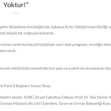
Yoktur!”
ir Belediyesi öncülüğünde, Sakarya İli Arı Yetiştiricileri Birliği v
imizde büyük bir coşkuyla kutlandı.
lan renkli kortej yürüyüşüyle start alan program; arıcılığın eko
üne serdi.
cılık sektörünün temsilcilerinin yanı sıra yerel ve uluslararası d
 Parti İl Başkanı Yunus Tever.
 Nedim Sözbir, SUBÜ Ziraat Fakültesi Dekanı Prof. Dr. Taki Demir
ve Orman Müdürü Ali Ulvi Özerdem, Tarım ve Orman Bakanlığı Kana