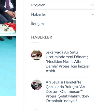
Projeler
Haberler
İletişim
HABERLER
Sakarya’da Arı Sütü
Üretiminde Yeni Dönem ;
“Nesilden Nesile Altın
Damla” Projesi İçin İmzalar
Atıldı
Arı Sevgisi Hendek’te
Çocuklarla Buluştu “Arı
Dostum Olur musun?”
Projesi Şehit Mahmutbey
Ortaokulu’ndaydı!