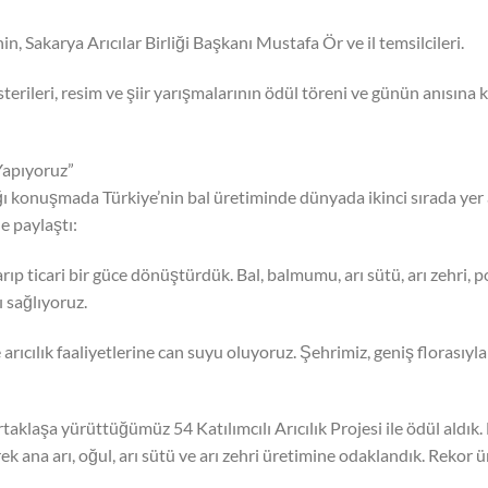
in, Sakarya Arıcılar Birliği Başkanı Mustafa Ör ve il temsilcileri.
erileri, resim ve şiir yarışmalarının ödül töreni ve günün anısına 
Yapıyoruz”
 konuşmada Türkiye’nin bal üretiminde dünyada ikinci sırada yer 
e paylaştı:
rıp ticari bir güce dönüştürdük. Bal, balmumu, arı sütü, arı zehri, p
 sağlıyoruz.
rıcılık faaliyetlerine can suyu oluyoruz. Şehrimiz, geniş florasıyla 
ortaklaşa yürüttüğümüz 54 Katılımcılı Arıcılık Projesi ile ödül aldık.
ek ana arı, oğul, arı sütü ve arı zehri üretimine odaklandık. Rekor 