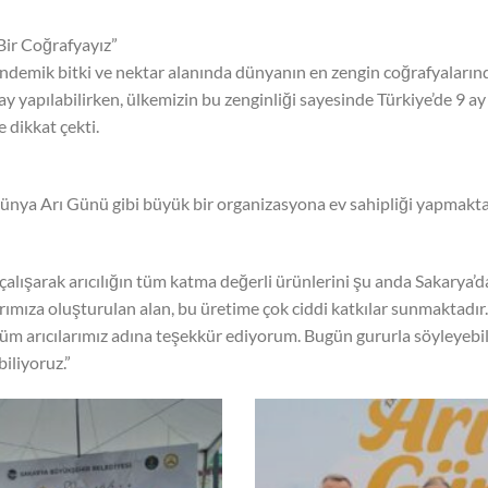
 Bir Coğrafyayız”
 endemik bitki ve nektar alanında dünyanın en zengin coğrafyalarınd
ay yapılabilirken, ülkemizin bu zenginliği sayesinde Türkiye’de 9 a
e dikkat çekti.
r, Dünya Arı Günü gibi büyük bir organizasyona ev sahipliği yapmakt
 çalışarak arıcılığın tüm katma değerli ürünlerini şu anda Sakarya’d
rımıza oluşturulan alan, bu üretime çok ciddi katkılar sunmaktadır.
 arıcılarımız adına teşekkür ediyorum. Bugün gururla söyleyebilir
biliyoruz.”