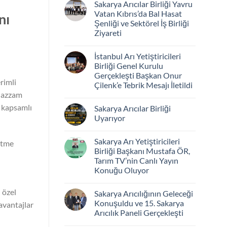
Sakarya Arıcılar Birliği Yavru
Vatan Kıbrıs’da Bal Hasat
nı
Şenliği ve Sektörel İş Birliği
Ziyareti
İstanbul Arı Yetiştiricileri
Birliği Genel Kurulu
Gerçekleşti Başkan Onur
rimli
Çilenk’e Tebrik Mesajı İletildi
muazzam
ş kapsamlı
Sakarya Arıcılar Birliği
Uyarıyor
Sakarya Arı Yetiştiricileri
letme
Birliği Başkanı Mustafa ÖR,
Tarım TV’nin Canlı Yayın
Konuğu Oluyor
 özel
Sakarya Arıcılığının Geleceği
Konuşuldu ve 15. Sakarya
avantajlar
Arıcılık Paneli Gerçekleşti