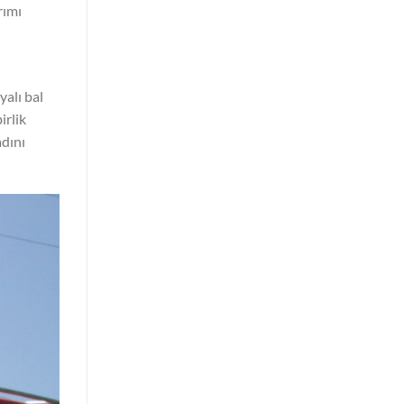
rımı
yalı bal
irlik
adını