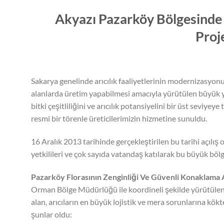
Akyazı Pazarköy Bölgesinde 
Proj
Sakarya genelinde arıcılık faaliyetlerinin modernizasyonu,
alanlarda üretim yapabilmesi amacıyla yürütülen büyük ya
bitki çeşitliliğini ve arıcılık potansiyelini bir üst sevi
resmi bir törenle üreticilerimizin hizmetine sunuldu.
16 Aralık 2013 tarihinde gerçekleştirilen bu tarihi açılış
yetkilileri ve çok sayıda vatandaş katılarak bu büyük böl
Pazarköy Florasının Zenginliği Ve Güvenli Konaklama A
Orman Bölge Müdürlüğü ile koordineli şekilde yürütülen
alan, arıcıların en büyük lojistik ve mera sorunlarına kö
şunlar oldu: