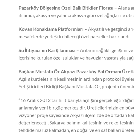
Pazarköy Bölgesine Özel Ballı Bitkiler Florası
– Alana ar
ıhlamur, akasya ve yalancı akasya gibi özel ağaçlar ile otsu 
Kovan Konaklama Platformları
– Akyazılı ve gezginci ar
mesafelerde yerleştirebileceği özel parseller hazırlandı.
Su İhtiyacının Karşılanması
– Arıların sağlıklı gelişimi v
içerisine kurulan özel suluklar ve havuzlar vasıtasıyla sağ
Başkan Mustafa Ör Akyazı Pazarköy Bal Ormanı Üretici
Açılış kurdelesinin kesilmesinin ardından protokol üyeleri 
Yetiştiricileri Birliği Başkanı Mustafa Ör, projenin önemi
“16 Aralık 2013 tarihi itibarıyla açılışını gerçekleştirdiğ
anlamıyla yeni bir güç merkezidir. Üreticilerimizin en büy
vizyoner proje sayesinde Akyazı ilçemizde de ortadan kalkı
değerleneceği, Sakarya balının kalitesinin ve rekoltesinin
tehdide maruz kalmadan, en doğal ve en saf balları üret