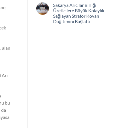
Sakarya Arıcılar Birliği
ane,
Üreticilere Büyük Kolaylık
Sağlayan Strafor Kovan
Dağıtımını Başlattı
ecek
, alan
i Arı
m
unu bu
a da
myasal
e