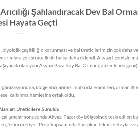
Arıcılığı Şahlandıracak Dev Bal Orma
esi Hayata Geçti
 biyolojik çeşitliliğin korunması ve bal üreticilerimizin çok daha ve
tırımlara çok stratejik bir halka daha eklendi. Akyazı ilçemizin 
yeye taşıyacak olan yeni Akyazı Pazarköy Bal Ormanı, düzenlenen geni
 organizasyonuna, bölge arıcılarımız, mülki idare amirleri, orman iş
gesel kalkınma hamlesine ortak oldu.
lanları Üreticilere Sunuldu
 çalışmalar sonucunda Akyazı Pazarköy bölgesinde tesis edilen bu
kten çözüm üretiyor. Proje kapsamında öne çıkan teknik detaylar ve 