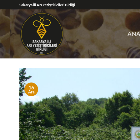
İçeriğe
Sakarya İli Arı Yetiştiricileri Birliği
atla
ANA
16
Ara