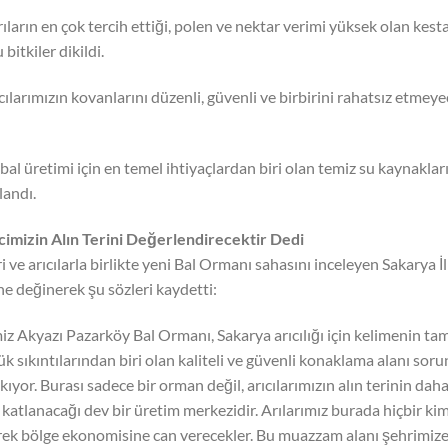
ıların en çok tercih ettiği, polen ve nektar verimi yüksek olan kest
bitkiler dikildi.
ıcılarımızın kovanlarını düzenli, güvenli ve birbirini rahatsız etmey
e bal üretimi için en temel ihtiyaçlardan biri olan temiz su kaynakları
landı.
mizin Alın Terini Değerlendirecektir Dedi
ve arıcılarla birlikte yeni Bal Ormanı sahasını inceleyen Sakarya İl
ne değinerek şu sözleri kaydetti:
imiz Akyazı Pazarköy Bal Ormanı, Sakarya arıcılığı için kelimenin ta
ük sıkıntılarından biri olan kaliteli ve güvenli konaklama alanı sor
yor. Burası sadece bir orman değil, arıcılarımızın alın terinin dah
 katlanacağı dev bir üretim merkezidir. Arılarımız burada hiçbir ki
erek bölge ekonomisine can verecekler. Bu muazzam alanı şehrimiz