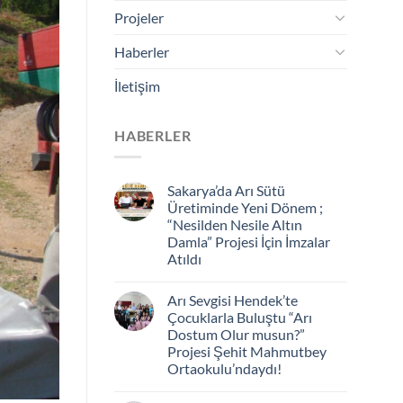
Projeler
Haberler
İletişim
HABERLER
Sakarya’da Arı Sütü
Üretiminde Yeni Dönem ;
“Nesilden Nesile Altın
Damla” Projesi İçin İmzalar
Atıldı
Arı Sevgisi Hendek’te
Çocuklarla Buluştu “Arı
Dostum Olur musun?”
Projesi Şehit Mahmutbey
Ortaokulu’ndaydı!